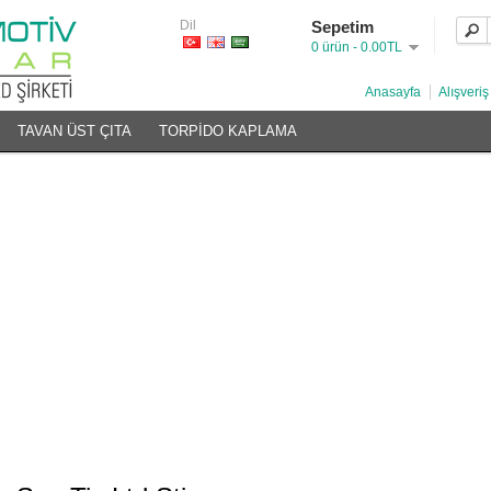
Dil
Sepetim
0 ürün - 0.00TL
Anasayfa
Alışveriş
TAVAN ÜST ÇITA
TORPİDO KAPLAMA