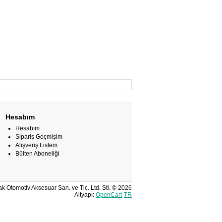
Hesabım
Hesabım
Sipariş Geçmişim
Alışveriş Listem
Bülten Aboneliği
k Otomotiv Aksesuar San. ve Tic. Ltd. Sti. © 2026
Altyapı:
OpenCart
-
TR