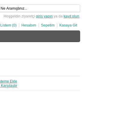
Hoşgeldin ziyaretçi
giriş yapın
ya da
kayıt olun
.
 Listem (0)
Hesabım
Sepetim
Kasaya Git
isteme Ekle
Karşılaştır