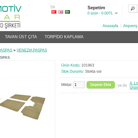
Dil
Sepetim
0 ürün - 0.00TL
Anasayfa
Alışveriş
TAVAN ÜST ÇITA
TORPİDO KAPLAMA
»
PASPAS
VENEZIA PASPAS
ASPAS
Ürün Kodu:
101963
Stok Durumu:
Stokta var
A. L
Miktar:
ya da
Ürün 