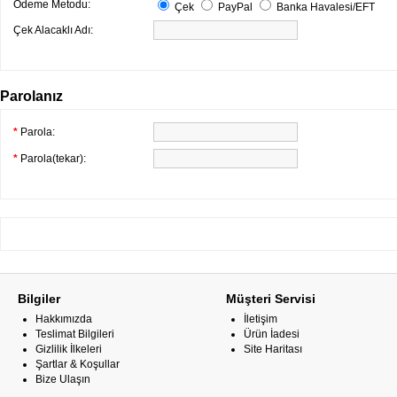
Ödeme Metodu:
Çek
PayPal
Banka Havalesi/EFT
Çek Alacaklı Adı:
Parolanız
*
Parola:
*
Parola(tekar):
Bilgiler
Müşteri Servisi
Hakkımızda
İletişim
Teslimat Bilgileri
Ürün İadesi
Gizlilik İlkeleri
Site Haritası
Şartlar & Koşullar
Bize Ulaşın