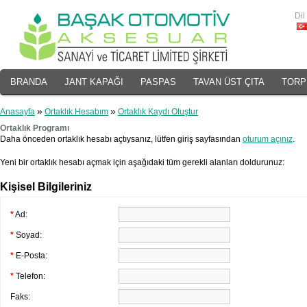
Dil
BRANDA
JANT KAPAĞI
PASPAS
TAVAN ÜST ÇITA
TORP
»
»
Anasayfa
Ortaklık Hesabım
Ortaklık Kaydı Oluştur
Ortaklık Programı
Daha önceden ortaklık hesabı açtıysanız, lütfen giriş sayfasından
oturum açınız
.
Yeni bir ortaklık hesabı açmak için aşağıdaki tüm gerekli alanları doldurunuz:
Kişisel Bilgileriniz
*
Ad:
*
Soyad:
*
E-Posta:
*
Telefon:
Faks: